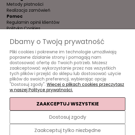
Metody płatności
Realizacja zamówień
Pomoc
Regulamin opinii klientów
Polityka Cookies
Regulamin
Dbamy o Twoją prywatność
Polityka prywatności
Moje konto
Pliki cookies i pokrewne im technologie umożliwiają
Twoje zamówienia
poprawne działanie strony i pomagają nam
Ustawienia konta
dostosować ofertę do Twoich potrzeb. Możesz
Ulubione
zaakceptować wykorzystanie przez nas wszystkich
Adresy i godziny
tych plików i przejść do sklepu lub dostosować użycie
ul. Mickiewicza 27 LU 7 (róg Mierosławskiego)
plików do swoich preferencji, wybierając opcję
ul. Wyszogrodzka 1
"Dostosuj zgody".
Więcej o plikach cookies przeczytasz
10:00 - 20:00 (do 21:00 w sezonie letnim)
w naszej Polityce prywatności.
ZAAKCEPTUJ WSZYSTKIE
Sklep internetowy Shoper.pl
Dostosuj zgody
Facebook
Instagram
Zaakceptuj tylko niezbędne